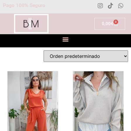
Pago 100% Seguro
0
0,00
€