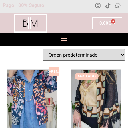
Pago 100% Seguro
0
0,00
€
-51%
AGOTADO