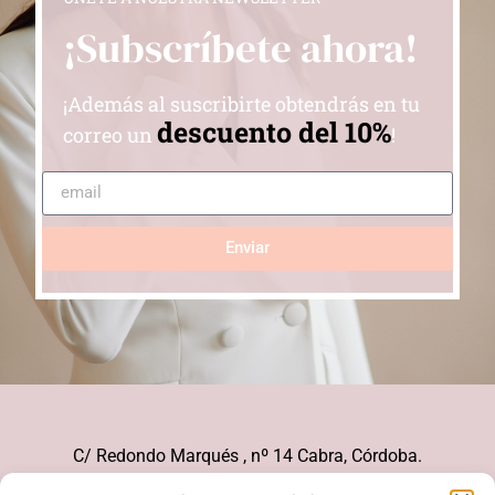
¡Subscríbete ahora!
¡Además al suscribirte obtendrás en tu
descuento del 10%
correo un
!
Enviar
C/ Redondo Marqués , nº 14 Cabra, Córdoba.