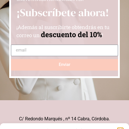
¡Subscríbete ahora!
¡Además al suscribirte obtendrás en tu
descuento del 10%
correo un
!
Enviar
C/ Redondo Marqués , nº 14 Cabra, Córdoba.