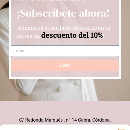
¡Subscríbete ahora!
¡Además al suscribirte obtendrás en tu
descuento del 10%
correo un
!
Enviar
C/ Redondo Marqués , nº 14 Cabra, Córdoba.