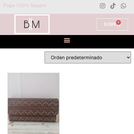
Pago 100% Seguro
0
0,00
€