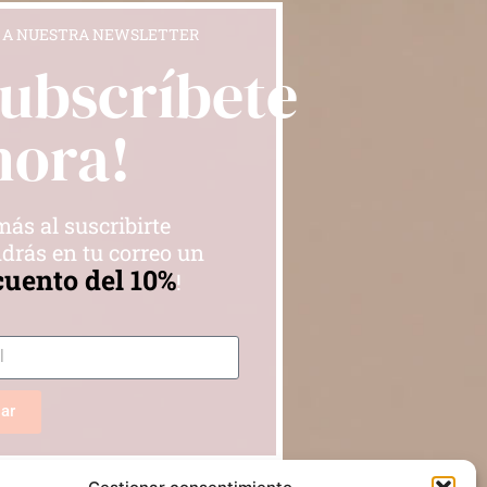
 A NUESTRA NEWSLETTER
Subscríbete
hora!
ás al suscribirte
drás en tu correo un
cuento del 10%
!
iar