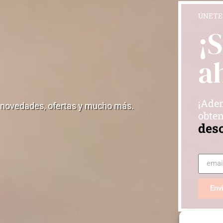
ÚNETE
¡
a
¡Adem
 novedades, ofertas y mucho más.
obten
des
Env