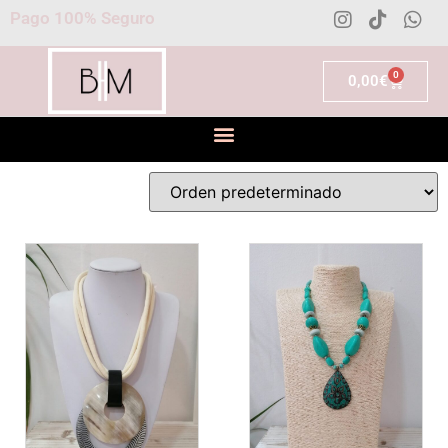
Pago 100% Seguro
0
0,00
€