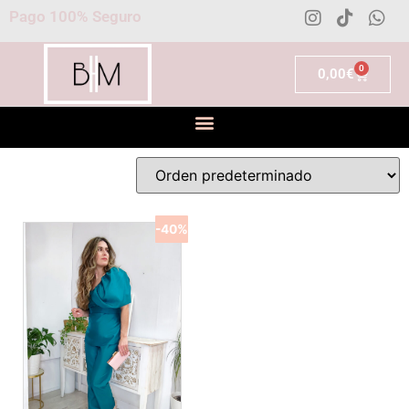
Pago 100% Seguro
0
0,00
€
-40%