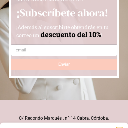
¡Subscríbete ahora!
¡Además al suscribirte obtendrás en tu
descuento del 10%
correo un
!
Enviar
C/ Redondo Marqués , nº 14 Cabra, Córdoba.