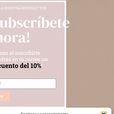
 A NUESTRA NEWSLETTER
Subscríbete
hora!
ás al suscribirte
drás en tu correo un
cuento del 10%
!
iar