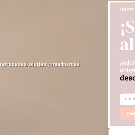
ÚNETE
¡
a
¡Adem
 novedades, ofertas y mucho más.
obten
des
Env