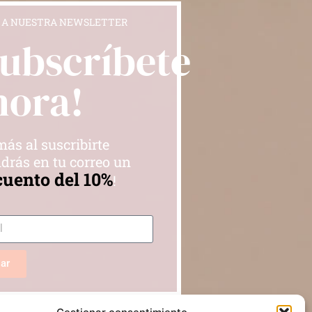
 A NUESTRA NEWSLETTER
Subscríbete
hora!
ás al suscribirte
drás en tu correo un
cuento del 10%
!
iar