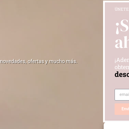
ÚNETE
¡
a
¡Adem
 novedades, ofertas y mucho más.
obten
des
Env