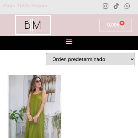
Pago 100% Seguro
0
0,00
€