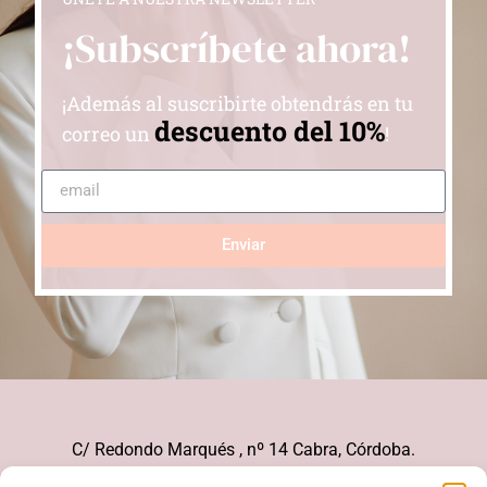
¡Subscríbete ahora!
¡Además al suscribirte obtendrás en tu
descuento del 10%
correo un
!
Enviar
C/ Redondo Marqués , nº 14 Cabra, Córdoba.