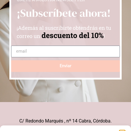
¡Subscríbete ahora!
¡Además al suscribirte obtendrás en tu
descuento del 10%
correo un
!
Enviar
C/ Redondo Marqués , nº 14 Cabra, Córdoba.