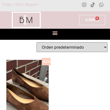
Pago 100% Seguro
0
0,00
€
-52%