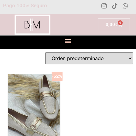
Pago 100% Seguro
0
0,00
€
-52%