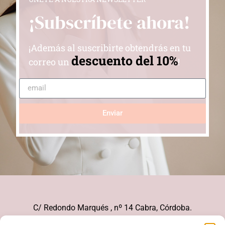
¡Subscríbete ahora!
¡Además al suscribirte obtendrás en tu
descuento del 10%
correo un
!
Enviar
C/ Redondo Marqués , nº 14 Cabra, Córdoba.