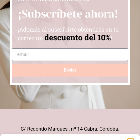
¡Subscríbete ahora!
¡Además al suscribirte obtendrás en tu
descuento del 10%
correo un
!
Enviar
C/ Redondo Marqués , nº 14 Cabra, Córdoba.