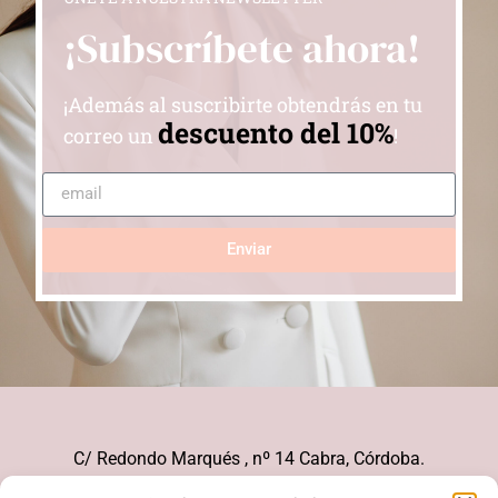
¡Subscríbete ahora!
¡Además al suscribirte obtendrás en tu
descuento del 10%
correo un
!
Enviar
C/ Redondo Marqués , nº 14 Cabra, Córdoba.