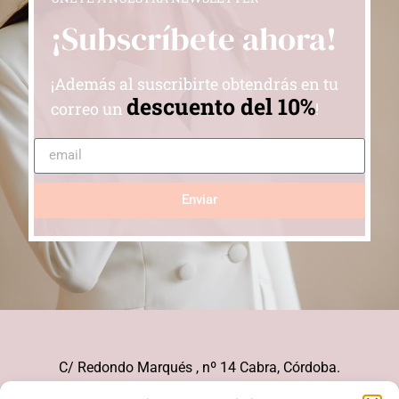
¡Subscríbete ahora!
¡Además al suscribirte obtendrás en tu
descuento del 10%
correo un
!
Enviar
C/ Redondo Marqués , nº 14 Cabra, Córdoba.