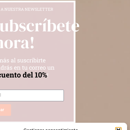
 A NUESTRA NEWSLETTER
Subscríbete
hora!
ás al suscribirte
drás en tu correo un
cuento del 10%
!
iar