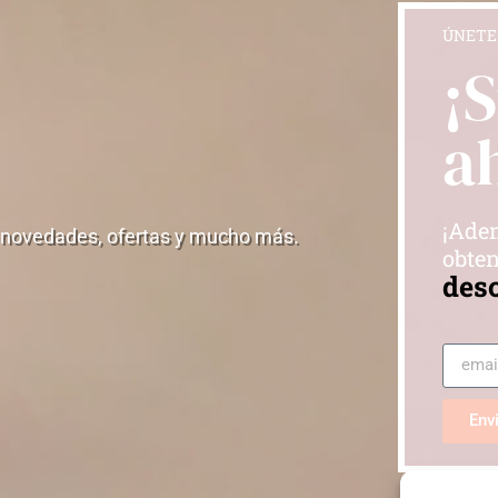
ÚNETE
¡
a
¡Adem
 novedades, ofertas y mucho más.
obten
des
Env