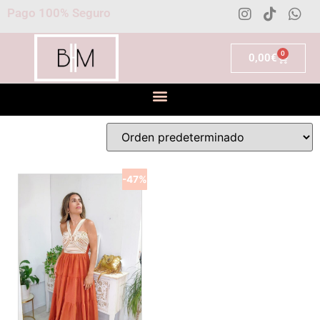
Pago 100% Seguro
0
0,00
€
-47%