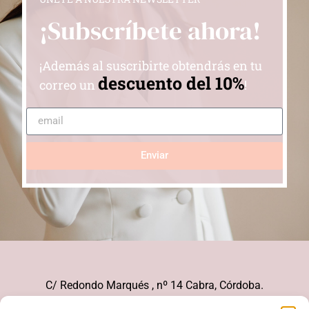
¡Subscríbete ahora!
¡Además al suscribirte obtendrás en tu
descuento del 10%
correo un
!
Enviar
C/ Redondo Marqués , nº 14 Cabra, Córdoba.