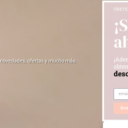
ÚNETE
¡
a
¡Adem
 novedades, ofertas y mucho más.
obten
des
Env