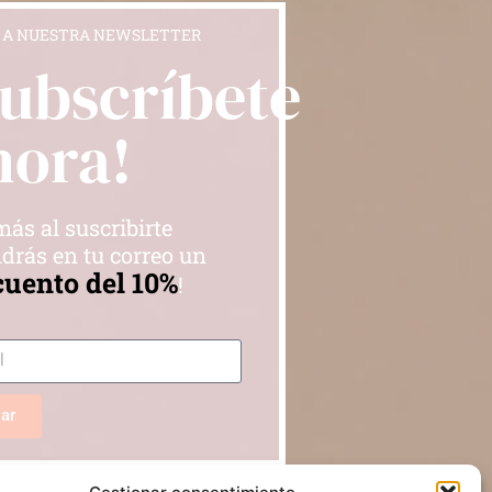
 A NUESTRA NEWSLETTER
Subscríbete
hora!
ás al suscribirte
drás en tu correo un
cuento del 10%
!
iar