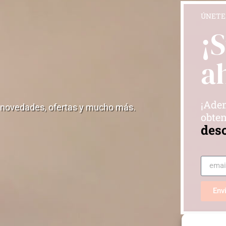
ÚNETE
¡
a
¡Adem
 novedades, ofertas y mucho más.
obten
des
Env