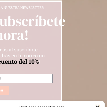
 A NUESTRA NEWSLETTER
Subscríbete
hora!
ás al suscribirte
drás en tu correo un
cuento del 10%
!
iar