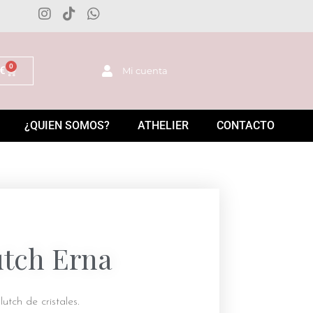
0
€
Mi cuenta
¿QUIEN SOMOS?
ATHELIER
CONTACTO
utch Erna
lutch de cristales.