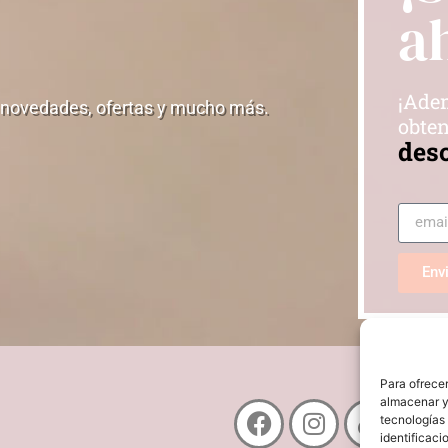
a
¡Adem
 novedades, ofertas y mucho más.
obten
des
Env
Para ofrecer
almacenar y/
tecnologías
identificaci