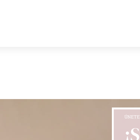
ÚNETE
¡