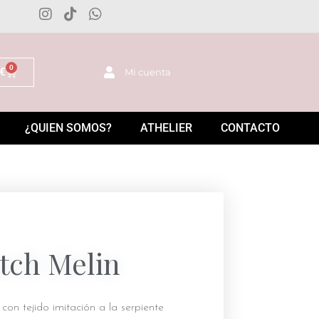
0
€
Mi cuenta
¿QUIEN SOMOS?
ATHELIER
CONTACTO
tch Melin
con tejido imitación a la serpiente