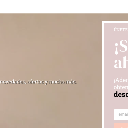
ÚNETE
¡
a
¡Adem
 novedades, ofertas y mucho más.
obten
des