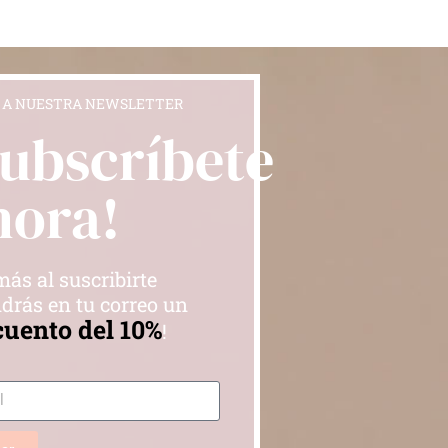
 A NUESTRA NEWSLETTER
Subscríbete
hora!
ás al suscribirte
drás en tu correo un
cuento del 10%
!