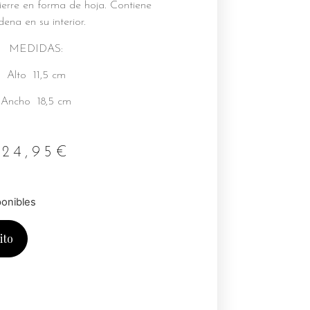
ierre en forma de hoja. Contiene
dena en su interior.
MEDIDAS:
Alto 11,5 cm
Ancho 18,5 cm
24,95
€
ponibles
ito