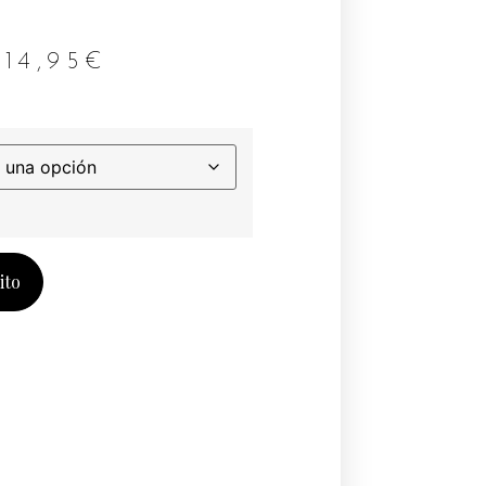
14,95
€
ito