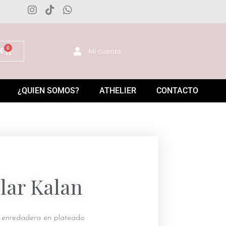
0
€
Mi cuenta
¿QUIEN SOMOS?
ATHELIER
CONTACTO
lar Kalan
e enredadera en plateado