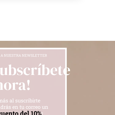
 A NUESTRA NEWSLETTER
Subscríbete
hora!
ás al suscribirte
drás en tu correo un
cuento del 10%
!