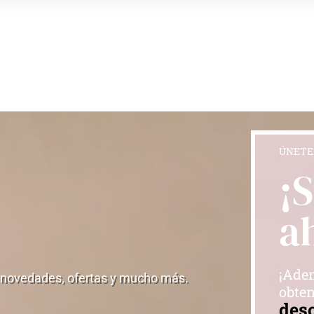
ÚNETE
¡
a
¡Adem
 novedades, ofertas y mucho más.
obten
des