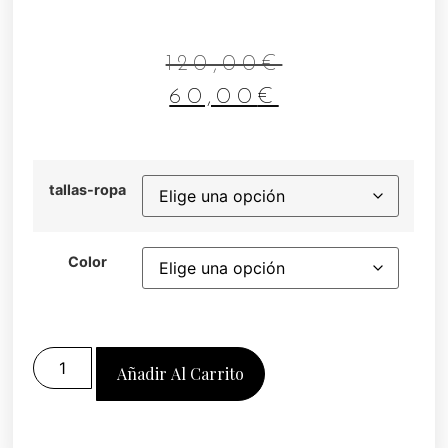
120,00
€
60,00
€
tallas-ropa
Color
Añadir Al Carrito