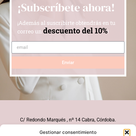
¡Subscríbete ahora!
¡Además al suscribirte obtendrás en tu
descuento del 10%
correo un
!
Enviar
C/ Redondo Marqués , nº 14 Cabra, Córdoba.
626 21 51 10
Gestionar consentimiento