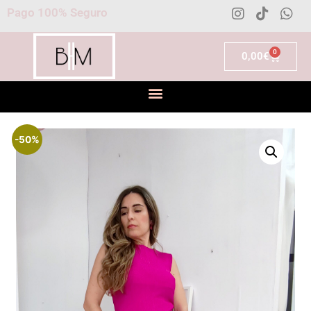
Pago 100% Seguro
0
0,00
€
-50%