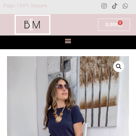
Pago 100% Seguro
0
0,00
€