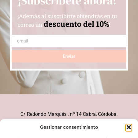
¡Subscríbete ahora!
¡Además al suscribirte obtendrás en tu
descuento del 10%
correo un
!
Enviar
C/ Redondo Marqués , nº 14 Cabra, Córdoba.
626 21 51 10
Gestionar consentimiento
pedidos@bonhomiamoda.com