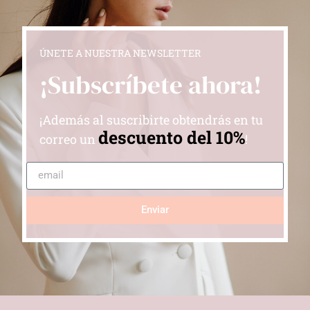
ÚNETE A NUESTRA NEWSLETTER
¡Subscríbete ahora!
¡Además al suscribirte obtendrás en tu
descuento del 10%
correo un
!
Enviar