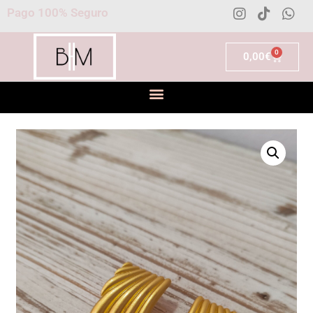
Pago 100% Seguro
0
0,00
€