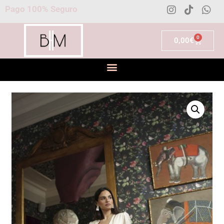
Pago 100% Seguro
0
0,00
€