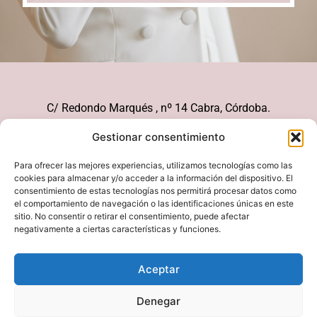
C/ Redondo Marqués , nº 14 Cabra, Córdoba.
626 21 51 10
Gestionar consentimiento
pedidos@bonhomiamoda.com
Para ofrecer las mejores experiencias, utilizamos tecnologías como las
cookies para almacenar y/o acceder a la información del dispositivo. El
consentimiento de estas tecnologías nos permitirá procesar datos como
el comportamiento de navegación o las identificaciones únicas en este
Envíos
sitio. No consentir o retirar el consentimiento, puede afectar
Pago seguro
negativamente a ciertas características y funciones.
Formas de pago
Aceptar
Cambios y devoluciones
Política de privacidad
Denegar