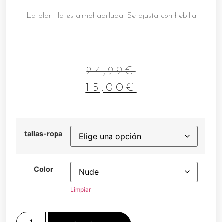
La plantilla es almohadillada. Se ajusta con hebilla
24,99
€
15,00
€
tallas-ropa
Color
Limpiar