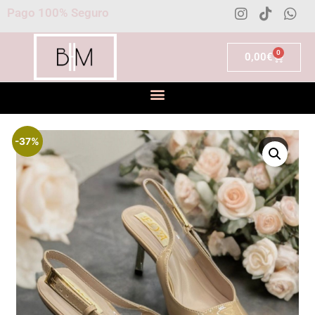
Pago 100% Seguro
0
0,00
€
-37%