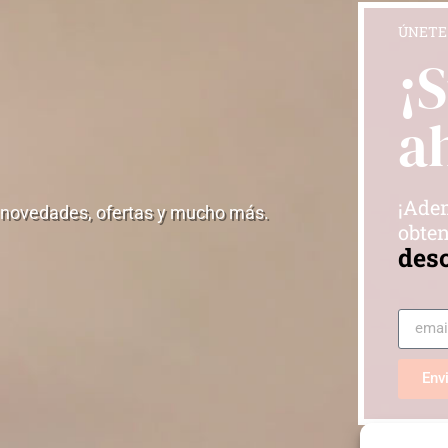
ÚNETE
¡
a
¡Adem
 novedades, ofertas y mucho más.
obten
des
Env