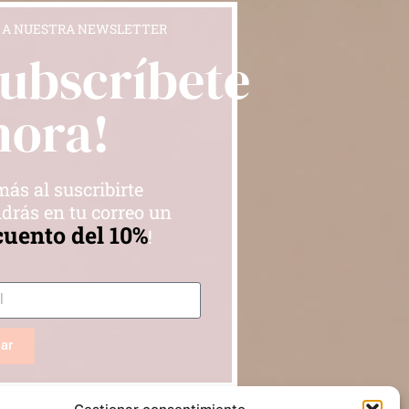
 A NUESTRA NEWSLETTER
Subscríbete
hora!
ás al suscribirte
drás en tu correo un
cuento del 10%
!
iar