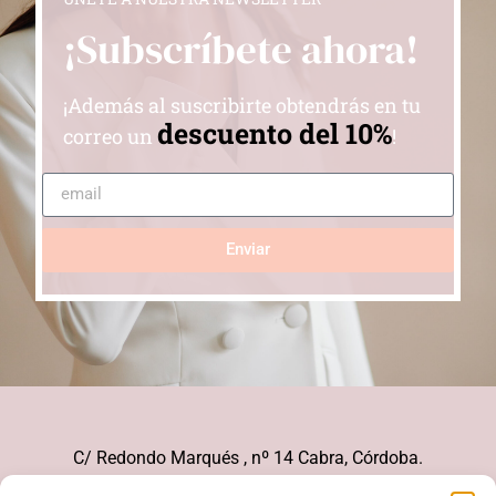
¡Subscríbete ahora!
¡Además al suscribirte obtendrás en tu
descuento del 10%
correo un
!
Enviar
C/ Redondo Marqués , nº 14 Cabra, Córdoba.