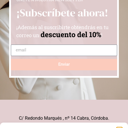
¡Subscríbete ahora!
¡Además al suscribirte obtendrás en tu
descuento del 10%
correo un
!
Enviar
C/ Redondo Marqués , nº 14 Cabra, Córdoba.