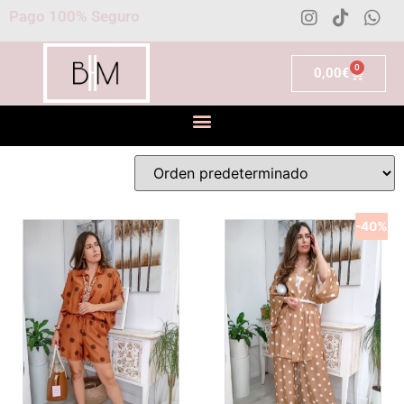
Pago 100% Seguro
0
0,00
€
-40%