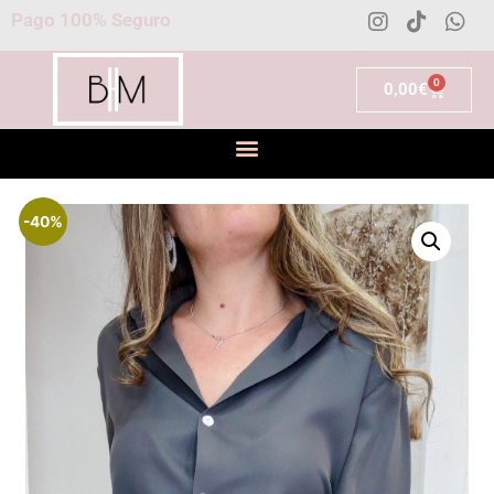
Pago 100% Seguro
0
0,00
€
-40%